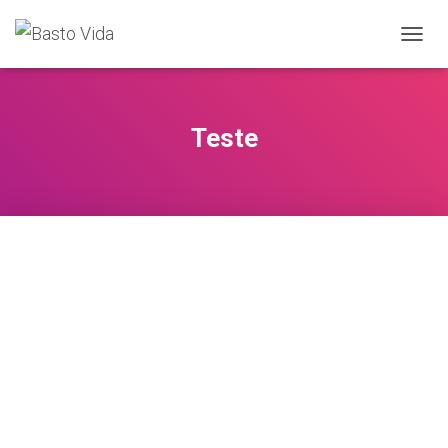
T
O
G
G
L
Teste
E
N
A
V
I
G
A
T
I
O
N