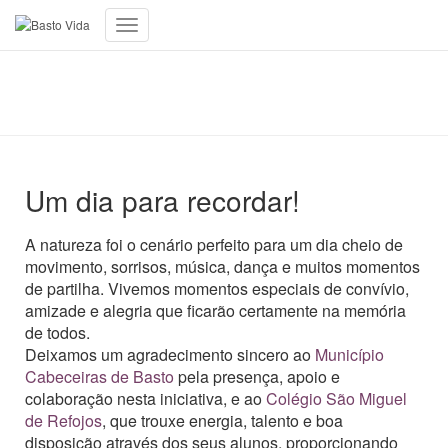
Toggle
Navigation
Dia Mundial do Ambiente com muita
Animação!
Um dia para recordar!
A natureza foi o cenário perfeito para um dia cheio de
movimento, sorrisos, música, dança e muitos momentos
de partilha. Vivemos momentos especiais de convívio,
amizade e alegria que ficarão certamente na memória
de todos.
Deixamos um agradecimento sincero ao
Município
Cabeceiras de Basto
pela presença, apoio e
colaboração nesta iniciativa, e ao
Colégio São Miguel
de Refojos
, que trouxe energia, talento e boa
disposição através dos seus alunos, proporcionando