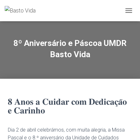
T
O
G
G
L
8º Aniversário e Páscoa UMDR
E
N
Basto Vida
A
V
I
G
A
T
I
O
𝟖 𝐀𝐧𝐨𝐬 𝐚 𝐂𝐮𝐢𝐝𝐚𝐫 𝐜𝐨𝐦 𝐃𝐞𝐝𝐢𝐜𝐚𝐜̧𝐚̃𝐨
N
𝐞 𝐂𝐚𝐫𝐢𝐧𝐡𝐨
Dia 2 de abril celebrámos, com muita alegria, a Missa
Pascal e o 8.º aniversário da Unidade de Cuidados