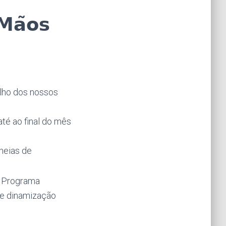
𝗠𝗮̃𝗼𝘀
lho dos nossos
té ao final do mês
heias de
do Programa
de dinamização