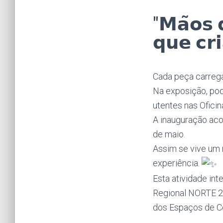
"𝗠𝗮̃𝗼𝘀 
𝗾𝘂𝗲 𝗰𝗿
Cada peça carrega
Na exposição, pod
utentes nas Oficin
A inauguração aco
de maio.
Assim se vive um 
experiência.
Esta atividade in
Regional NORTE 20
dos Espaços de Co