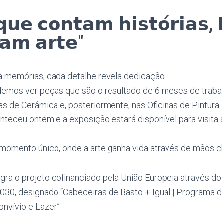
𝘂𝗲 𝗰𝗼𝗻𝘁𝗮𝗺 𝗵𝗶𝘀𝘁𝗼́𝗿𝗶𝗮𝘀, 
𝗮𝗺 𝗮𝗿𝘁𝗲"
 memórias, cada detalhe revela dedicação.
emos ver peças que são o resultado de 6 meses de traba
as de Cerâmica e, posteriormente, nas Oficinas de Pintura.
nteceu ontem e a exposição estará disponível para visita a
momento único, onde a arte ganha vida através de mãos c
tegra o projeto cofinanciado pela União Europeia através 
30, designado “Cabeceiras de Basto + Igual | Programa 
nvívio e Lazer”